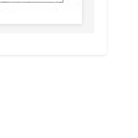
연락처
이메일: therod@hanmail.net
전화: 031-741-4361
팩스: 031-741-4363