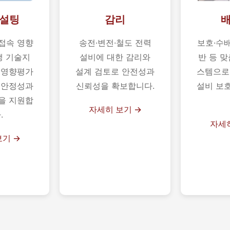
설팅
감리
접속 영향
송전·변전·철도 전력
보호·수
생 기술지
설비에 대한 감리와
반 등 맞
통영향평가
설계 검토로 안전성과
스템으로
 안정성과
신뢰성을 확보합니다.
설비 보
을 지원합
자세히 보기 →
.
자세히
보기 →