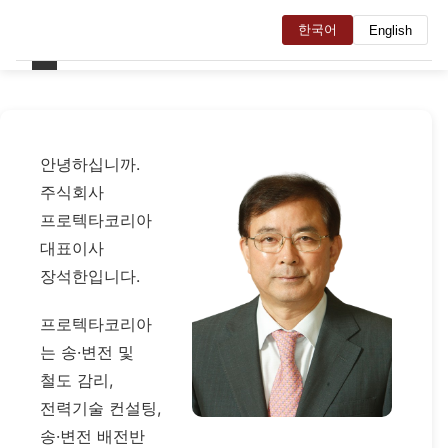
한국어
English
안녕하십니까.
주식회사
프로텍타코리아
대표이사
장석한입니다.
프로텍타코리아
는 송·변전 및
철도 감리,
전력기술 컨설팅,
송·변전 배전반