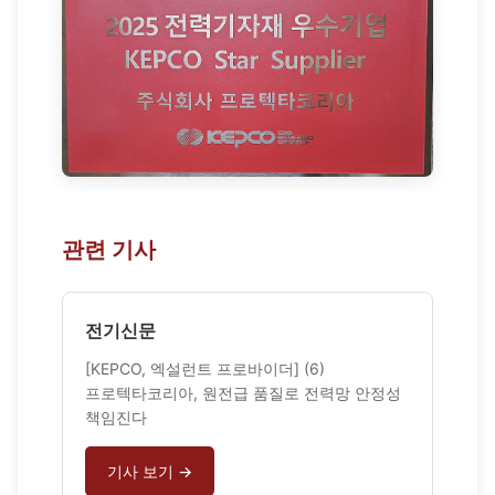
관련 기사
전기신문
[KEPCO, 엑설런트 프로바이더] (6)
프로텍타코리아, 원전급 품질로 전력망 안정성
책임진다
기사 보기 →